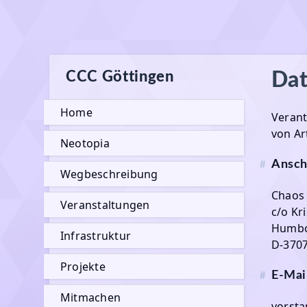
CCC Göttingen
Dat
Home
Verant
von Ar
Neotopia
Ansch
#
Wegbeschreibung
Chaos 
Veranstaltungen
c/o Kr
Humbol
Infrastruktur
D-3707
Projekte
E-Mai
#
Mitmachen
vorsta