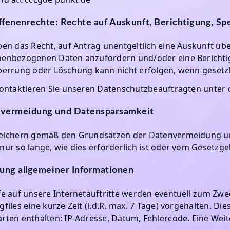
ffenenrechte: Rechte auf Auskunft, Berichtigung, S
ben das Recht, auf Antrag unentgeltlich eine Auskunft üb
enbezogenen Daten anzufordern und/oder eine Berichti
perrung oder Löschung kann nicht erfolgen, wenn geset
kontaktieren Sie unseren Datenschutzbeauftragten unter 
vermeidung und Datensparsamkeit
peichern gemäß den Grundsätzen der Datenvermeidung 
nur so lange, wie dies erforderlich ist oder vom Gesetzg
sung allgemeiner Informationen
fe auf unsere Internetauftritte werden eventuell zum Zwe
gfiles eine kurze Zeit (i.d.R. max. 7 Tage) vorgehalten. 
rten enthalten: IP-Adresse, Datum, Fehlercode. Eine Weiter