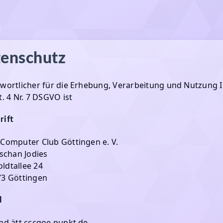
enschutz
wortlicher für die Erhebung, Verarbeitung und Nutzung
t. 4 Nr. 7 DSGVO ist
rift
Computer Club Göttingen e. V.
ischan Jodies
dtallee 24
3 Göttingen
l
nd ätt cccgoe punkt de