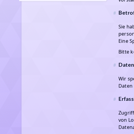
Betro
#
Sie ha
person
Eine S
Bitte 
Daten
#
Wir s
Daten 
Erfas
#
Zugrif
von Lo
Datena