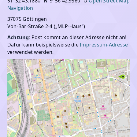
51°32'43.1880“ N, 9°56'42.9360“ O
Open Street Map
Navigation
37075 Göttingen
Von-Bar-Straße 2-4 („MLP-Haus“)
Achtung
: Post kommt an dieser Adresse nicht an!
Dafür kann beispielsweise die
Impressum-Adresse
verwendet werden.