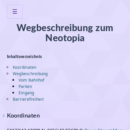
☰
Home
Wegbeschreibung zum
Neotopia
Neotopia
Wegbeschreibung
Inhaltsverzeichnis
Koordinaten
Veranstaltungen
Wegbeschreibung
Vom Bahnhof
Infrastruktur
Parken
Eingang
Projekte
Barrierefreiheit
Mitmachen
Koordinaten
#